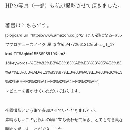
HPの写真（一部）も私が撮影させて頂きました。
著書はこちらです。
[blogcard url=”https://www.amazon.co.jp/なりたい顔になる-セル
フプロデュースメイク-星-泰衣/dp/4772661212/ref=sr_1_1?
ie=UTF8&qid=1553695919&sr=8-
1&keywords=%E3%82%BB%E3%83%AB%E3%83%95%E3%83
%97%E3%83%AD%E3%83%87%E3%83%A5%E3%83%BC%E3
%82%B9%E3%83%A1%E3%82%A4%E3%82%AF”]
レビューを書かせていただいております。
今回撮影という形で参加させていただきましたが、
素晴らしいこのお祝いの場に立ち会わせて頂き、とても有意義な
時間を過ごすことができました。