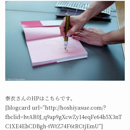
泰衣さんのHPはこちらです。
[blogcard url=”http://hoshiyasue.com/?
fbclid=IwAR0J_q9ap9gXcwZy14eqFe64b5X3nT
C1XE4EbCDBgh-tWtZ74F6tRCtjEmU”]