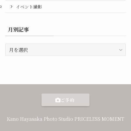
イベント撮影
月別記事
月
別
記
事
ご予約
Kano Hayasaka Photo Studio PRICELESS MOMENT