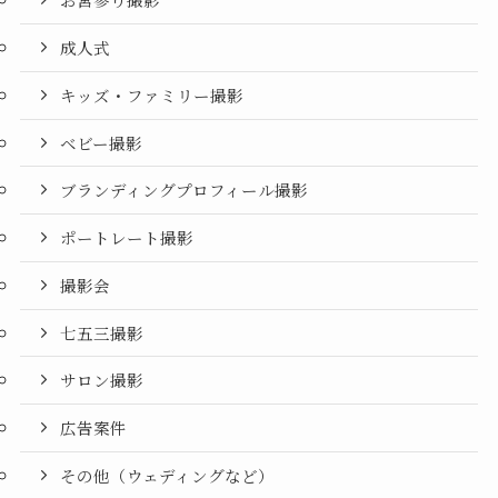
成人式
キッズ・ファミリー撮影
ベビー撮影
ブランディングプロフィール撮影
ポートレート撮影
撮影会
七五三撮影
サロン撮影
広告案件
その他（ウェディングなど）