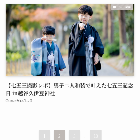
七五三撮影
【七五三撮影レポ】男子二人和装で叶えた七五三記念
日 in越谷久伊豆神社
2025年12月17日
1
2
3
...
10