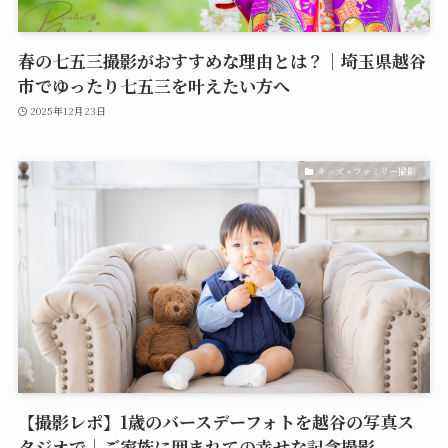
春の七五三撮影がおすすめな理由とは？｜埼玉県越谷
市でゆったり七五三を叶えたい方へ
2025年12月23日
キッズ・ファミリー撮影
【撮影レポ】1歳のバースデーフォトを越谷の写真ス
タジオで｜ご家族に囲まれての幸せな記念撮影