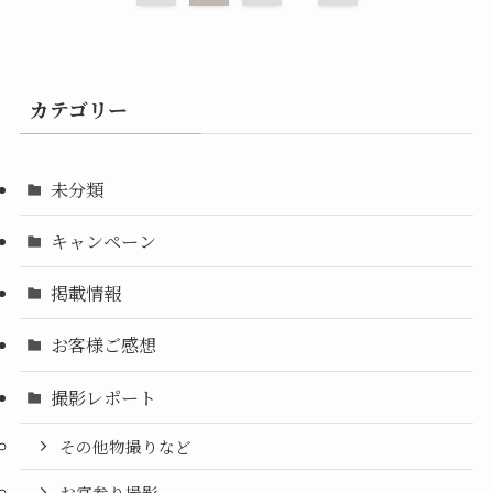
カテゴリー
未分類
キャンペーン
掲載情報
お客様ご感想
撮影レポート
その他物撮りなど
お宮参り撮影